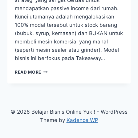
mendapatkan passive income dari rumah.
Kunci utamanya adalah mengalokasikan
100% modal tersebut untuk stock barang
(bubuk, syrup, kemasan) dan BUKAN untuk
membeli mesin komersial yang mahal
(seperti mesin sealer atau grinder). Model
bisnis ini berfokus pada Takeaway…
7
READ MORE
RAHASIA
PAKET
USAHA
JUALAN
MINUMAN
KEKINIAN
© 2026 Belajar Bisnis Online Yuk ! - WordPress
MODAL
Theme by
Kadence WP
1
JUTA
2026