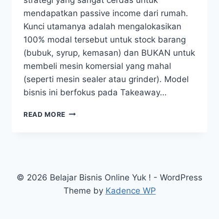
mendapatkan passive income dari rumah.
Kunci utamanya adalah mengalokasikan
100% modal tersebut untuk stock barang
(bubuk, syrup, kemasan) dan BUKAN untuk
membeli mesin komersial yang mahal
(seperti mesin sealer atau grinder). Model
bisnis ini berfokus pada Takeaway…
7
READ MORE
RAHASIA
PAKET
USAHA
JUALAN
MINUMAN
KEKINIAN
© 2026 Belajar Bisnis Online Yuk ! - WordPress
MODAL
Theme by
Kadence WP
1
JUTA
2026