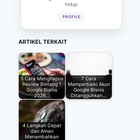
hidup
PROFILE
ARTIKEL TERKAIT
5 Cara Menghapus
7 Cara
Review Bintang 1
Memperbaiki Akun
Google Bisnis
Google Bisnis
2026…
Ditangguhkan…
4 Langkah Cepat
dan Aman
Menambahkan