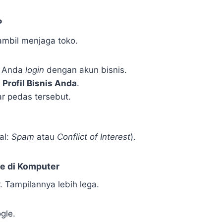
P
sambil menjaga toko.
n Anda
login
dengan akun bisnis.
h
Profil Bisnis Anda
.
r pedas tersebut.
al:
Spam
atau
Conflict of Interest
).
e di Komputer
r. Tampilannya lebih lega.
gle.