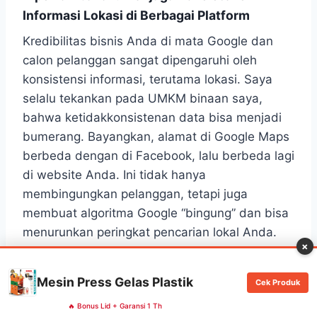
Informasi Lokasi di Berbagai Platform
Kredibilitas bisnis Anda di mata Google dan
calon pelanggan sangat dipengaruhi oleh
konsistensi informasi, terutama lokasi. Saya
selalu tekankan pada UMKM binaan saya,
bahwa ketidakkonsistenan data bisa menjadi
bumerang. Bayangkan, alamat di Google Maps
berbeda dengan di Facebook, lalu berbeda lagi
di website Anda. Ini tidak hanya
membingungkan pelanggan, tetapi juga
membuat algoritma Google “bingung” dan bisa
menurunkan peringkat pencarian lokal Anda.
×
Maka dari itu, menjaga konsistensi informasi di
Mesin Press Gelas Plastik
Cek Produk
berbagai platform menjadi sebuah keharusan.
🔥 Bonus Lid + Garansi 1 Th
Ini disebut juga sebagai “NAP Consistency”