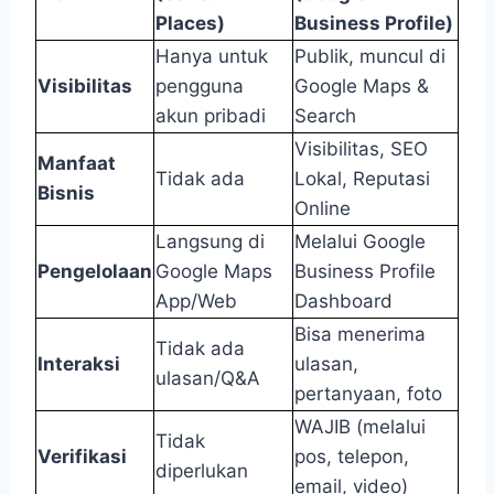
Places)
Business Profile)
Hanya untuk
Publik, muncul di
Visibilitas
pengguna
Google Maps &
akun pribadi
Search
Visibilitas, SEO
Manfaat
Tidak ada
Lokal, Reputasi
Bisnis
Online
Langsung di
Melalui Google
Pengelolaan
Google Maps
Business Profile
App/Web
Dashboard
Bisa menerima
Tidak ada
Interaksi
ulasan,
ulasan/Q&A
pertanyaan, foto
WAJIB (melalui
Tidak
Verifikasi
pos, telepon,
diperlukan
email, video)