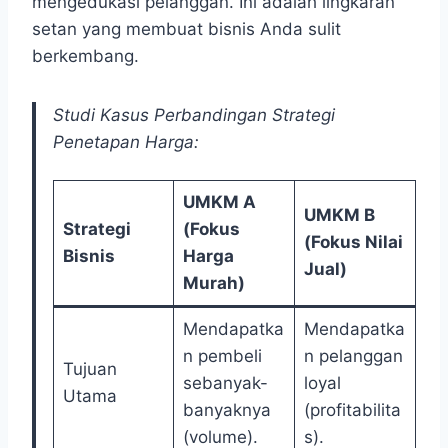
mengedukasi pelanggan. Ini adalah lingkaran
setan yang membuat bisnis Anda sulit
berkembang.
Studi Kasus Perbandingan Strategi
Penetapan Harga:
UMKM A
UMKM B
Strategi
(Fokus
(Fokus Nilai
Bisnis
Harga
Jual)
Murah)
Mendapatka
Mendapatka
n pembeli
n pelanggan
Tujuan
sebanyak-
loyal
Utama
banyaknya
(profitabilita
(volume).
s).