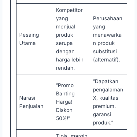
Kompetitor
yang
Perusahaan
menjual
yang
Pesaing
produk
menawarka
Utama
serupa
n produk
dengan
substitusi
harga lebih
(alternatif).
rendah.
“Dapatkan
“Promo
pengalaman
Banting
Narasi
X, kualitas
Harga!
Penjualan
premium,
Diskon
garansi
50%!”
produk.”
Tipis, margin