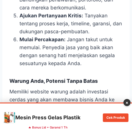
cara mereka berkomunikasi.
Ajukan Pertanyaan Kritis:
Tanyakan
tentang proses kerja, timeline, garansi, dan
dukungan pasca-pembuatan.
Mulai Percakapan:
Jangan takut untuk
memulai. Penyedia jasa yang baik akan
dengan senang hati menjelaskan segala
sesuatunya kepada Anda.
Warung Anda, Potensi Tanpa Batas
Memiliki website warung adalah investasi
cerdas yang akan membawa bisnis Anda ke
×
level berikutnya. Ini bukan tentang mengikuti
tren, tapi tentang memastikan warung Anda
Mesin Press Gelas Plastik
Cek Produk
tetap relevan dan berkembang di era digital
🔥 Bonus Lid + Garansi 1 Th
yang dinamis. Dengan memilih jasa pembuatan