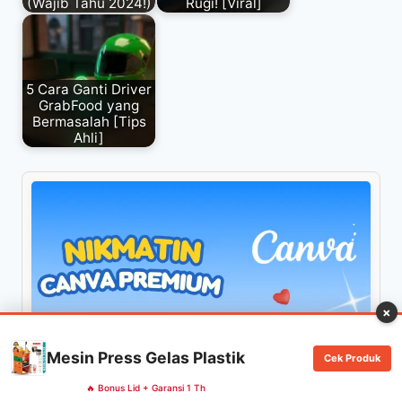
(Wajib Tahu 2024!)
Rugi! [Viral]
5 Cara Ganti Driver
GrabFood yang
Bermasalah [Tips
Ahli]
×
Mesin Press Gelas Plastik
Cek Produk
🔥 Bonus Lid + Garansi 1 Th