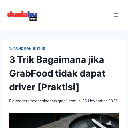
Skip
to
content
1. PANDUAN BISNIS
3 Trik Bagaimana jika
GrabFood tidak dapat
driver [Praktisi]
By
khaderaindonesiacoc@gmail.com
26 November 2025