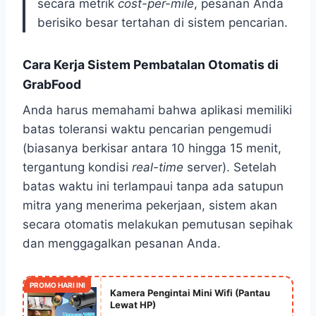
secara metrik
cost-per-mile
, pesanan Anda
berisiko besar tertahan di sistem pencarian.
Cara Kerja Sistem Pembatalan Otomatis di
GrabFood
Anda harus memahami bahwa aplikasi memiliki
batas toleransi waktu pencarian pengemudi
(biasanya berkisar antara 10 hingga 15 menit,
tergantung kondisi
real-time
server). Setelah
batas waktu ini terlampaui tanpa ada satupun
mitra yang menerima pekerjaan, sistem akan
secara otomatis melakukan pemutusan sepihak
dan menggagalkan pesanan Anda.
PROMO HARI INI
Kamera Pengintai Mini Wifi (Pantau
Lewat HP)