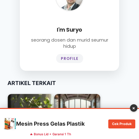
I'm Suryo
seorang dosen dan murid seumur
hidup
PROFILE
ARTIKEL TERKAIT
×
5 Cara Menaikkan
Mesin Press Gelas Plastik
Cek Produk
Harga Tanpa
7 Jurus Jitu Hemat
Kehilangan
Stok 50% Kurangi
🔥 Bonus Lid + Garansi 1 Th
Pelanggan
Food Waste di…