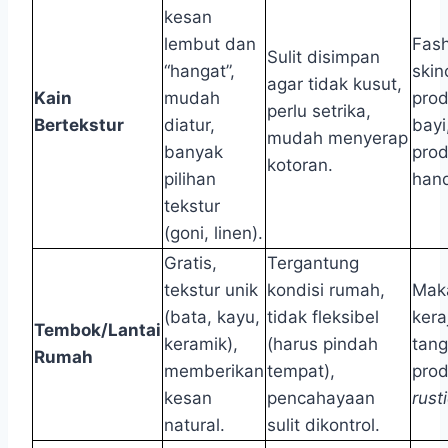
kesan
lembut dan
Fash
Sulit disimpan
“hangat”,
skin
agar tidak kusut,
Kain
mudah
pro
perlu setrika,
Bertekstur
diatur,
bayi
mudah menyerap
banyak
pro
kotoran.
pilihan
han
tekstur
(goni, linen).
Gratis,
Tergantung
tekstur unik
kondisi rumah,
Mak
(bata, kayu,
tidak fleksibel
kera
Tembok/Lantai
keramik),
(harus pindah
tang
Rumah
memberikan
tempat),
pro
kesan
pencahayaan
rust
natural.
sulit dikontrol.