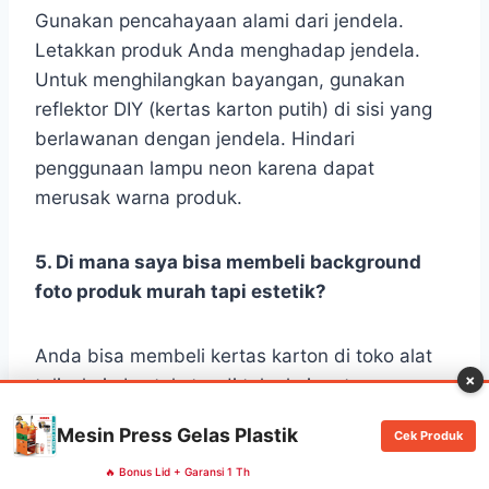
Gunakan pencahayaan alami dari jendela.
Letakkan produk Anda menghadap jendela.
Untuk menghilangkan bayangan, gunakan
reflektor DIY (kertas karton putih) di sisi yang
berlawanan dengan jendela. Hindari
penggunaan lampu neon karena dapat
merusak warna produk.
5. Di mana saya bisa membeli background
foto produk murah tapi estetik?
Anda bisa membeli kertas karton di toko alat
×
tulis, kain bertekstur di toko kain, atau papan
kayu bekas di toko bangunan. Jika Anda ingin
Mesin Press Gelas Plastik
Cek Produk
yang lebih praktis, banyak marketplace yang
menjual alas foto (photoboard) dengan motif
🔥 Bonus Lid + Garansi 1 Th