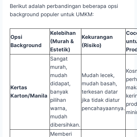
Berikut adalah perbandingan beberapa opsi
background populer untuk UMKM:
Kelebihan
Coc
Opsi
Kekurangan
(Murah &
unt
Background
(Risiko)
Estetik)
Pro
Sangat
murah,
Kosm
mudah
Mudah lecek,
perh
didapat,
mudah basah,
Kertas
mak
banyak
terkesan datar
Karton/Manila
keri
pilihan
jika tidak diatur
pro
warna,
pencahayaannya.
mini
mudah
dibersihkan.
Memberi