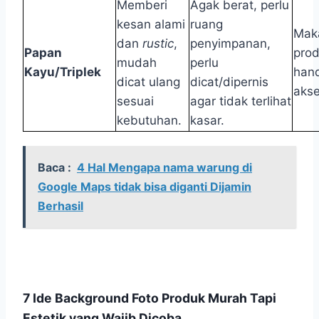
Memberi
Agak berat, perlu
kesan alami
ruang
Mak
dan
rustic
,
penyimpanan,
Papan
pro
mudah
perlu
Kayu/Triplek
han
dicat ulang
dicat/dipernis
akse
sesuai
agar tidak terlihat
kebutuhan.
kasar.
Baca :
4 Hal Mengapa nama warung di
Google Maps tidak bisa diganti Dijamin
Berhasil
7 Ide Background Foto Produk Murah Tapi
Estetik yang Wajib Dicoba