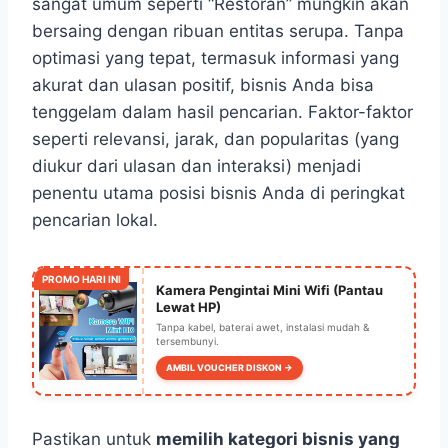
sangat umum seperti “Restoran” mungkin akan
bersaing dengan ribuan entitas serupa. Tanpa
optimasi yang tepat, termasuk informasi yang
akurat dan ulasan positif, bisnis Anda bisa
tenggelam dalam hasil pencarian. Faktor-faktor
seperti relevansi, jarak, dan popularitas (yang
diukur dari ulasan dan interaksi) menjadi
penentu utama posisi bisnis Anda di peringkat
pencarian lokal.
PROMO HARI INI
Kamera Pengintai Mini Wifi (Pantau
Lewat HP)
Tanpa kabel, baterai awet, instalasi mudah &
tersembunyi.
AMBIL VOUCHER DISKON →
Pastikan untuk
memilih kategori bisnis yang