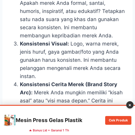
Apakah merek Anda formal, santai,
humoris, inspiratif, atau edukatif? Tetapkan
satu nada suara yang khas dan gunakan
secara konsisten. Ini membantu
membangun kepribadian merek Anda.
Konsistensi Visual:
Logo, warna merek,
jenis huruf, gaya gambar/foto yang Anda
gunakan harus konsisten. Ini membantu
pelanggan mengenali merek Anda secara
instan.
Konsistensi Cerita Merek (Brand Story
Arc):
Merek Anda mungkin memiliki “kisah
asal” atau “visi masa depan.” Cerita ini
×
harus berkembang secara logis dan tidak
bertentangan dengan narasi sebelumnya.
Mesin Press Gelas Plastik
Cek Produk
Konsistensi Pengalaman Pelanggan:
Dari
🔥 Bonus Lid + Garansi 1 Th
bagaimana Anda merespons komentar di