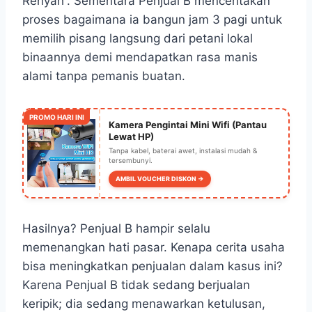
Renyah”. Sementara Penjual B menceritakan
proses bagaimana ia bangun jam 3 pagi untuk
memilih pisang langsung dari petani lokal
binaannya demi mendapatkan rasa manis
alami tanpa pemanis buatan.
PROMO HARI INI
Kamera Pengintai Mini Wifi (Pantau
Lewat HP)
Tanpa kabel, baterai awet, instalasi mudah &
tersembunyi.
AMBIL VOUCHER DISKON →
Hasilnya? Penjual B hampir selalu
memenangkan hati pasar. Kenapa cerita usaha
bisa meningkatkan penjualan dalam kasus ini?
Karena Penjual B tidak sedang berjualan
keripik; dia sedang menawarkan ketulusan,