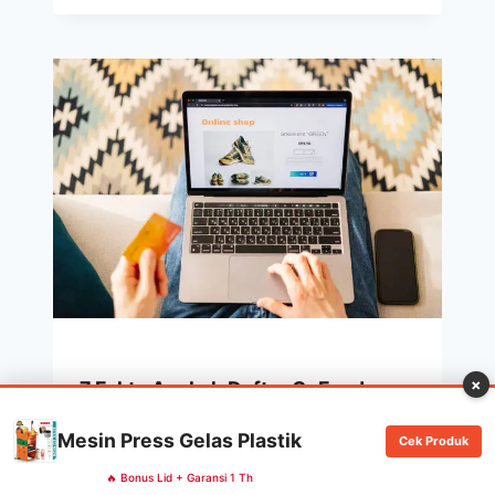
×
7 Fakta Apakah Daftar GoFood
Bikin Untung atau Buntung? Cek
Mesin Press Gelas Plastik
Cek Produk
Disini!
🔥 Bonus Lid + Garansi 1 Th
By
khaderaindonesiacoc@gmail.com